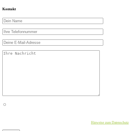
Kontakt
Mit der Erhebung, Verarbeitung und Nutzung meiner personen­bezogenen Daten zum
Zweck der Kontakt­aufnahme auf meine Anfrage erkläre ich mich einverstanden. Mein
Einverständnis kann ich jederzeit ohne Angabe von Gründen widerrufen.
Hinweise zum Datenschutz