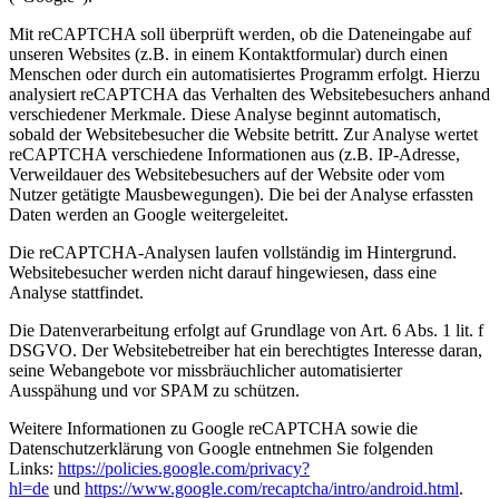
Mit reCAPTCHA soll überprüft werden, ob die Dateneingabe auf
unseren Websites (z.B. in einem Kontaktformular) durch einen
Menschen oder durch ein automatisiertes Programm erfolgt. Hierzu
analysiert reCAPTCHA das Verhalten des Websitebesuchers anhand
verschiedener Merkmale. Diese Analyse beginnt automatisch,
sobald der Websitebesucher die Website betritt. Zur Analyse wertet
reCAPTCHA verschiedene Informationen aus (z.B. IP-Adresse,
Verweildauer des Websitebesuchers auf der Website oder vom
Nutzer getätigte Mausbewegungen). Die bei der Analyse erfassten
Daten werden an Google weitergeleitet.
Die reCAPTCHA-Analysen laufen vollständig im Hintergrund.
Websitebesucher werden nicht darauf hingewiesen, dass eine
Analyse stattfindet.
Die Datenverarbeitung erfolgt auf Grundlage von Art. 6 Abs. 1 lit. f
DSGVO. Der Websitebetreiber hat ein berechtigtes Interesse daran,
seine Webangebote vor missbräuchlicher automatisierter
Ausspähung und vor SPAM zu schützen.
Weitere Informationen zu Google reCAPTCHA sowie die
Datenschutzerklärung von Google entnehmen Sie folgenden
Links:
https://policies.google.com/privacy?
hl=de
und
https://www.google.com/recaptcha/intro/android.html
.